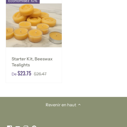
Économisez 10%
Starter Kit, Beeswax
Tealights
$23.75
$26.47
De
Revenir en haut