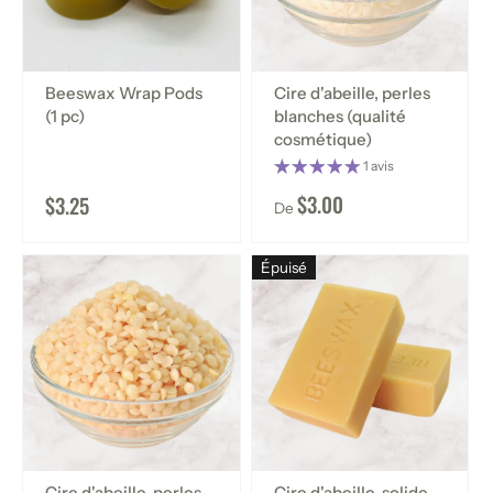
Beeswax Wrap Pods
Cire d'abeille, perles
(1 pc)
blanches (qualité
cosmétique)
1 avis
$3.00
$3.25
De
Épuisé
Cire d'abeille, perles
Cire d'abeille, solide