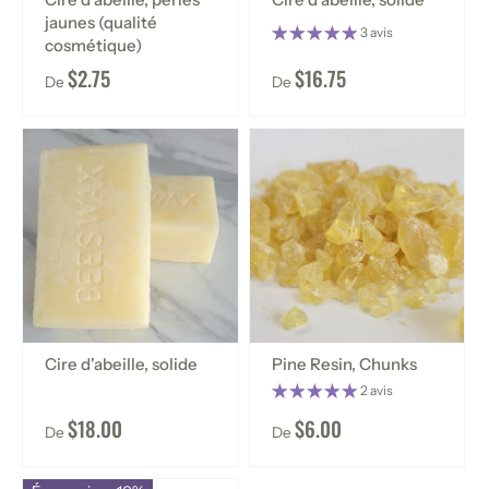
jaunes (qualité
3 avis
cosmétique)
$2.75
$16.75
De
De
Cire d'abeille, solide
Pine Resin, Chunks
2 avis
$18.00
$6.00
De
De