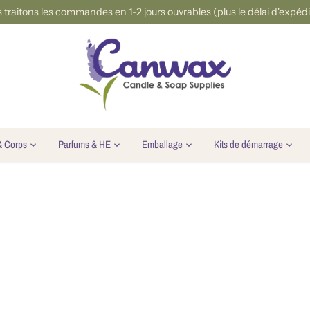
 traitons les commandes en 1-2 jours ouvrables (plus le délai d'expédi
& Corps
Parfums & HE
Emballage
Kits de démarrage