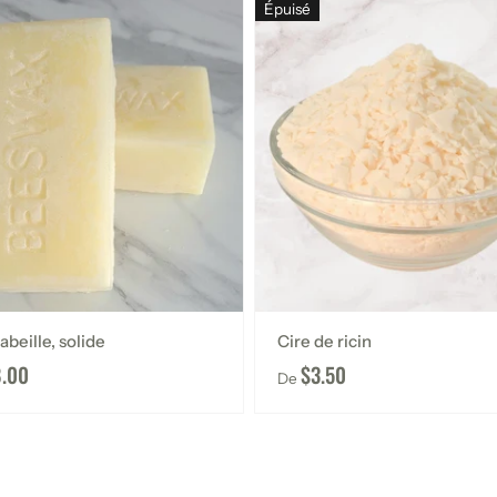
Épuisé
abeille, solide
Cire de ricin
8.00
$3.50
De