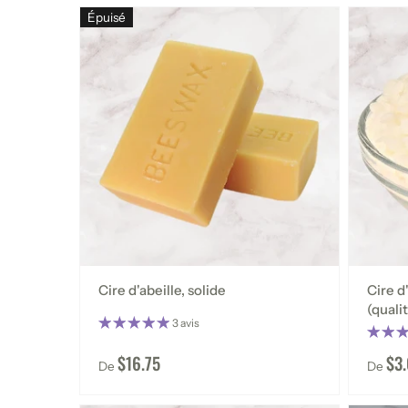
Épuisé
Cire d'abeille, solide
Cire d
(quali
3 avis
$16.75
$3
De
De