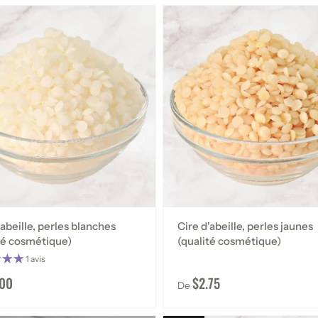
'abeille, perles blanches
Cire d'abeille, perles jaunes
té cosmétique)
(qualité cosmétique)
1 avis
.00
$2.75
De