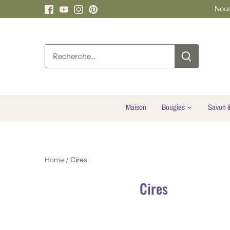
Passer
Nous
au
contenu
Maison
Bougies
Savon 
Home
/
Cires
Cires