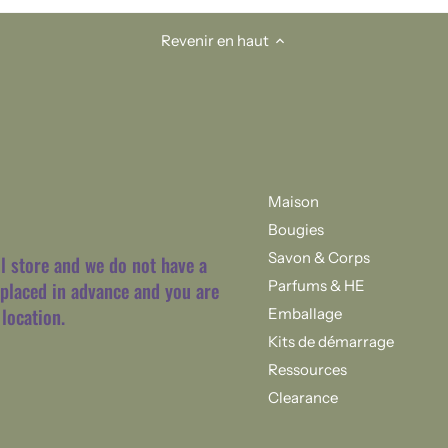
Revenir en haut
Maison
Bougies
Savon & Corps
il store and we do not have a
Parfums & HE
placed in advance and you are
location.
Emballage
Kits de démarrage
Ressources
Clearance