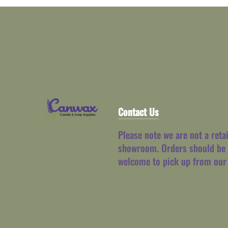
Contact Us
Please note we are not a reta
showroom. Orders should be 
welcome to pick up from our 