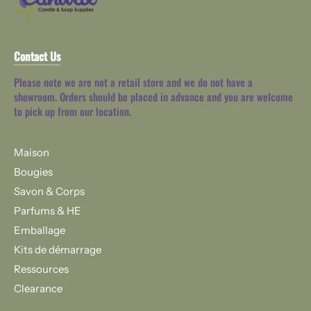
Contact Us
Please note we are not a retail store and we do not have a
showroom. Orders should be placed in advance and you are welcome
to pick up from our location.
Maison
Bougies
Savon & Corps
Parfums & HE
Emballage
Kits de démarrage
Ressources
Clearance